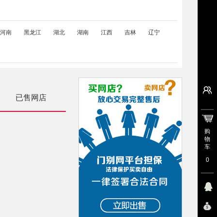
河南
黑龙江
湖北
湖南
江西
吉林
辽宁
已售网店
购
物
车
0