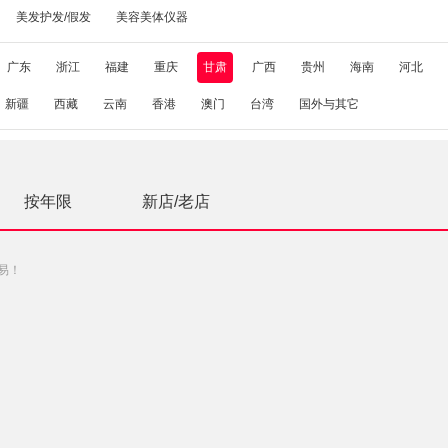
美发护发/假发
美容美体仪器
广东
浙江
福建
重庆
甘肃
广西
贵州
海南
河北
新疆
西藏
云南
香港
澳门
台湾
国外与其它
按年限
新店/老店
易！