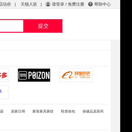
店估价
|
天猫入驻
|
请登录
/
免费注册
帮助中心
帐 号：
密 码：
找回密码?
常见问题
出售流程
购买流程
如何充值
如何提现
器
居家日用
家装家具家纺
鞋类箱包
保健品及医药