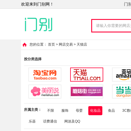
门
欢迎来到门别网！
您的位置：
首页
>
网店交易
> 天猫店
按分类选择
所属主类：
不限
服饰
母婴
化妆品
食品
3C数
乐器
话费通信
网游及QQ