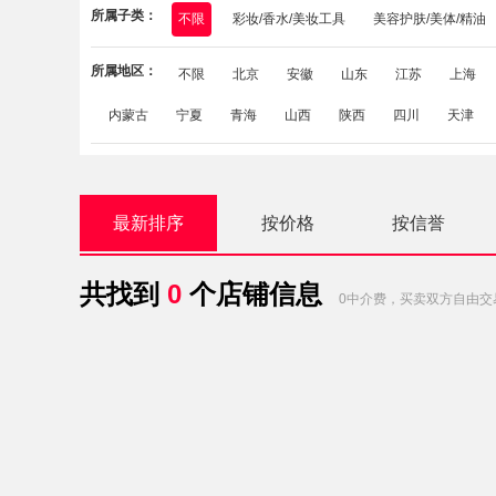
所属子类：
不限
彩妆/香水/美妆工具
美容护肤/美体/精油
所属地区：
不限
北京
安徽
山东
江苏
上海
内蒙古
宁夏
青海
山西
陕西
四川
天津
最新排序
按价格
按信誉
共找到
0
个店铺信息
0中介费，买卖双方自由交